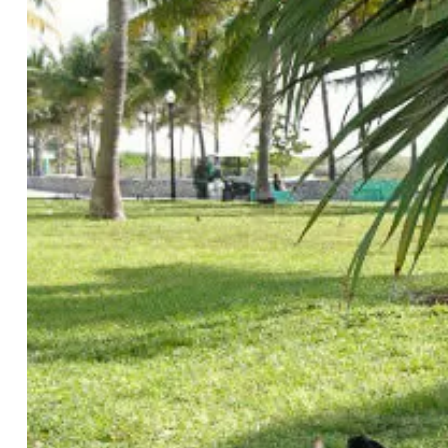
Travel Map2016
コメント文を入力します。
クルーズ
コ
ブラジル パラグアイ アルゼンチン
コメント文を入力します。
UAEアラブ首長国連邦
コ