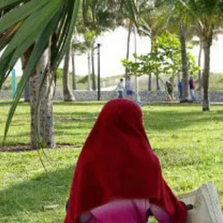
A DAY
DIARY
メント文を入力します。
インドネシア
モロッコ 1
コメント文を入力しま
オーストラリア
ギリシャ
メント文を入力します。
東南アジア
コメント文を入力しま
南極