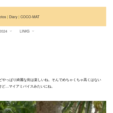
otos
|
Diary
|
COCO-MAT
2024
LINKS
す。
コメント文を入力します。
南米料理撮影
ノルウェー
WORKS
どやっぱり綺麗な街は楽しいね。そんでめちゃくちゃ高くはない
けど…マイアミバイスみたいにね。
す。
コメント文を入力します。
フランス ロンドン
メキシコ