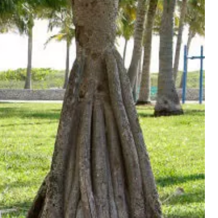
EXHIBITION
す。
コメント文を入力します。
バンコク 北京
グアテマラ
す。
コメント文を入力します。
南米