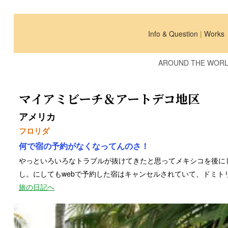
Info & Question
|
Works
AROUND THE WOR
マイアミビーチ＆アートデコ地区
アメリカ
フロリダ
コメント文を入力します。
北欧と中欧
コ
北米とメキシコ
何で宿の予約がなくなってんのさ！
Travel Map 2008
やっといろいろなトラブルが抜けてきたと思ってメキシコを後に
し。にしてもwebで予約した宿はキャンセルされていて、ドミ
旅の日記へ
コメント文を入力します。
西ヨーロッパ
コ
南米 ペルーとチリ