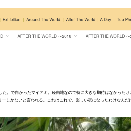
|
Exhibition
|
Around The World
|
After The World
|
A Day
|
Top Ph
LD
AFTER THE WORLD 〜2018
AFTER THE WORLD 〜
メント文を入力します。
マドリード ラマンチャ
中国 1
コメント文を入力しま
モロッコ 2
ボリビア
INFO & QUESTION
TOP PHOTOS
した。で向かったマイアミ。経由地なので特に大きな期待はなかったけ
トリーしかないと言われる。これはこれで、楽しい夜になったわけなんだ
メント文を入力します。
スペイン アンダルシア
中国 2
コメント文を入力しま
エジプト ヨルダン
ペルー